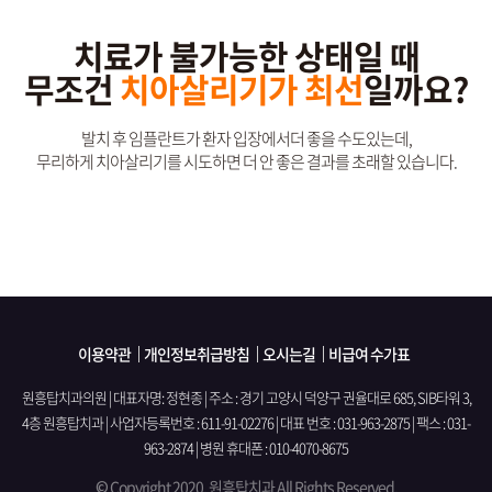
치료가 불가능한 상태일 때
무조건
치아살리기가 최선
일까요?
발치 후 임플란트가 환자 입장에서더 좋을 수도있는데,
무리하게 치아살리기를 시도하면 더 안 좋은 결과를 초래할 있습니다.
이용약관
개인정보취급방침
오시는길
비급여 수가표
원흥탑치과의원 | 대표자명: 정현종 | 주소 : 경기 고양시 덕양구 권율대로 685, SIB타워 3,
4층 원흥탑치과
|
사업자등록번호 : 611-91-02276 | 대표 번호 : 031-963-2875 | 팩스 : 031-
963-2874 | 병원 휴대폰 : 010-4070-8675
© Copyright 2020. 원흥탑치과 All Rights Reserved.