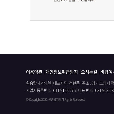
이용약관
개인정보취급방침
오시는길
비급여
원흥탑치과의원 | 대표자명: 정현종 | 주소 : 경기 고양시 덕
사업자등록번호 : 611-91-02276 | 대표 번호 : 031-963-2875
© Copyright 2020. 원흥탑치과 All Rights Reserved.