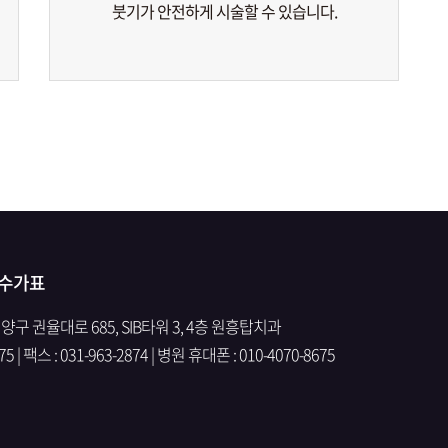
붓기가 안전하게 시술할 수 있습니다.
 수가표
양구 권율대로 685, SIB타워 3, 4층 원흥탑치과
 | 팩스 : 031-963-2874 | 병원 휴대폰 : 010-4070-8675