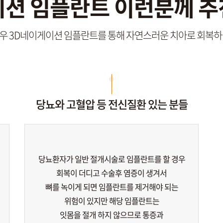
이션 임플란트
이런분께 추
경우 3D네이게이션 임플란트를 통해
자연스러운 치아로 회복하실
당뇨와 고혈압 등 전신질환 있는 분들
당뇨환자가 일반 절개시술로 임플란트를 할 경우
회복이 더디고 수술후 염증이 생겨서
뼈를 녹이게 되면 임플란트를 제거해야 되는
위험이 있지만 해당 임플란트는
잇몸을 절개 하지 않으므로 통증과