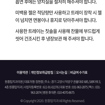
흡연 후에는 양치질을 철저히 해주셔야 합니다.
미백용 젤은 적당량만 사용하고 트레이 장착 시 젤
이 넘치면 면봉이나 휴지로 닦아주셔야 합니다.
사용한 트레이는 칫솔을 사용해 찬물에 부드럽게
씻어 건조시킨 후 냉장보관 해 주셔야 합니다.
이용약관
개인정보취급방침
오시는길
비급여 수가표
원흥탑치과의원 | 대표자명: 정현종 | 주소 : 경기 고양시 덕양구 권율대로 685, SIB타워 3,
4층 원흥탑치과
|
사업자등록번호 : 611-91-02276 | 대표 번호 : 031-963-2875 | 팩스 : 031-
963-2874 | 병원 휴대폰 : 010-4070-8675
© Copyright 2020. 원흥탑치과 All Rights Reserved.