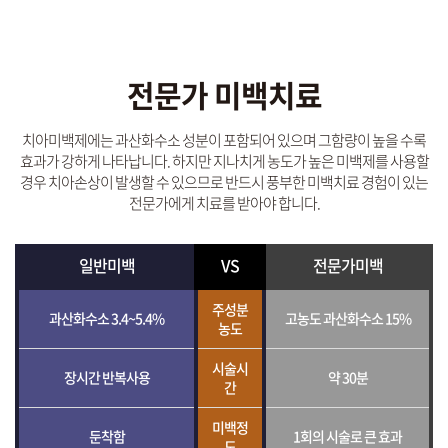
전문가 미백치료
치아미백제에는 과산화수소 성분이 포함되어 있으며 그함량이 높을 수록
효과가 강하게 나타납니다.
하지만 지나치게 농도가 높은 미백제를 사용할
경우 치아손상이 발생할 수 있으므로
반드시 풍부한 미백치료 경험이 있는
전문가에게 치료를 받아야 합니다.
일반미백
VS
전문가미백
주성분
과산화수소 3.4~5.4%
고농도 과산화수소 15%
농도
시술시
장시간 반복사용
약 30분
간
미백정
둔착함
1회의 시술로 큰 효과
도